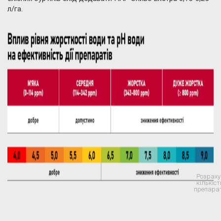
л/га.
Розраху
кількіст
препара