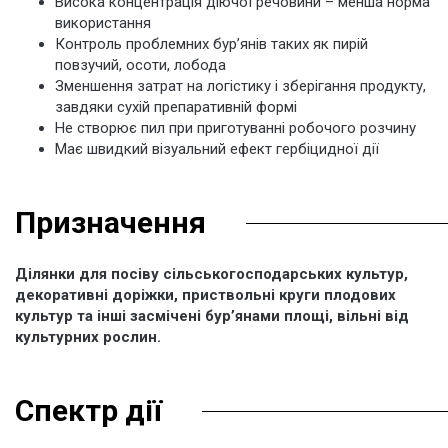
Висока концентрація діючої речовини – менша норма
використання
Контроль проблемних бур’янів таких як пирій
повзучий, осоти, лобода
Зменшення затрат на логістику і зберігання продукту,
завдяки сухій препаративній формі
Не створює пил при приготуванні робочого розчину
Має швидкий візуальний ефект гербіцидної дії
Призначення
Ділянки для посіву сільськогосподарських культур,
декоративні доріжки, приствольні круги плодових
культур та інші засмічені бур’янами площі, вільні від
культурних рослин.
Спектр дії