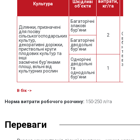
витрати,
Шкідливі
Спосіб 
Культура
кг/га
об’єкти
обро
Багаторічні
злакові
Ділянки, призначені
бур’яни
для посіву
Обприск
2
сільськогосподарських
вегетую
культур,
Багаторічні
бур’янів
декоративні доріжки,
дводольні
навесні 
приствольні круги
бур’яни
тижні до
плодових культур та
висіванн
інші
Однорічні
восени п
засмічені бур’янами
дводольні
збиранн
площі, вільні від
та
1
культурних рослин
однодольні
бур’яни
Норма витрати робочого розчину:
150-250 л/га
Переваги