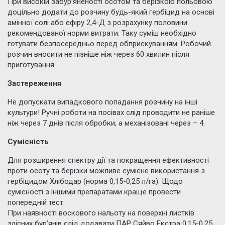
При високій забур’яненості осотом та берізкою польовою
доцільно додати до розчину будь-який гербіцид на основі
амінної солі або ефіру 2,4-Д з розрахунку половини
рекомендованої норми витрати. Таку суміш необхідно
готувати безпосередньо перед обприскуванням. Робочий
розчин вносити не пізніше ніж через 60 хвилин після
приготування.
Застереження
Не допускати випадкового попадання розчину на інші
культури! Ручні роботи на посівах слід проводити не раніше
ніж через 7 днів після обробки, а механізовані через – 4.
Сумісність
Для розширення спектру дії та покращення ефективності
проти осоту та берізки можливе сумісне використання з
гербіцидом Хлібодар (норма 0,15-0,25 л/га). Щодо
сумісності з іншими препаратами краще провести
попередній тест.
При наявності воскового нальоту на поверхні листків
злісних бур’янів слід додавати ПАР Сяйво Екстра 0,15-0,25