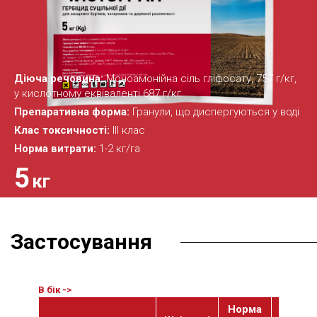
Діюча речовина:
Моноамонійна сіль гліфосату, 757 г/кг,
у кислотному еквіваленті 687 г/кг
Препаративна форма:
Гранули, що диспергуються у воді
Клас токсичності:
ІІІ клас
Норма витрати:
1-2 кг/га
5
кг
Застосування
Норма