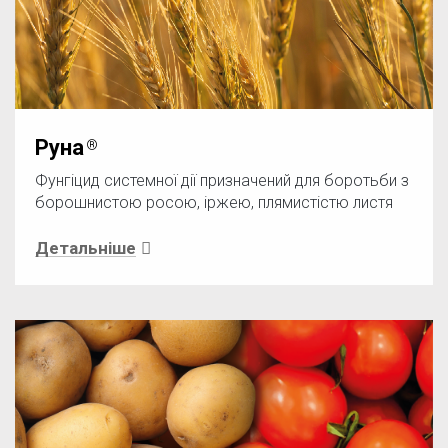
Руна
Фунгіцид системної дії призначений для боротьби з
борошнистою росою, іржею, плямистістю листя
Детальніше