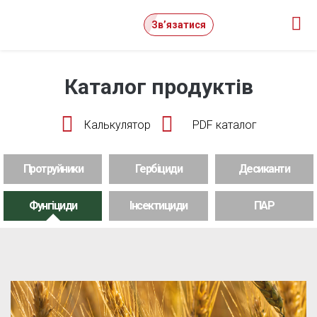
Зв’язатися
Каталог продуктів
Калькулятор
PDF каталог
Протруйники
Гербіциди
Десиканти
Фунгіциди
Інсектициди
ПАР