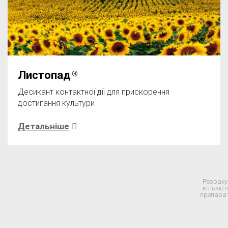
Листопад
Десикант контактної дії для прискорення
достигання культури
Детальніше
Розраху
кількіст
препара