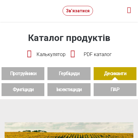
Зв’язатися
Каталог продуктів
Калькулятор
PDF каталог
Протруйники
Гербіциди
Десиканти
Фунгіциди
Інсектициди
ПАР