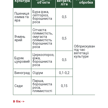
Культура
витрати,
очі
об’єкти
обробки
л/га
Бура іржа,
Пшениця
септоріоз,
озима та
0,5
борошниста
яра
роса
Сітчаста
плямистість,
Ячмінь
смугаста
0,5
ярий
плямистість
борошниста
Обприскування
роса
під час
вегетації
Церкоспороз,
культури
Буряк
іржа,
0,5
цукровий
борошниста
роса
Виноград
Оїдіум
0,1-0,2
Парша,
борошниста
Сади
0,15
роса,
плямистості