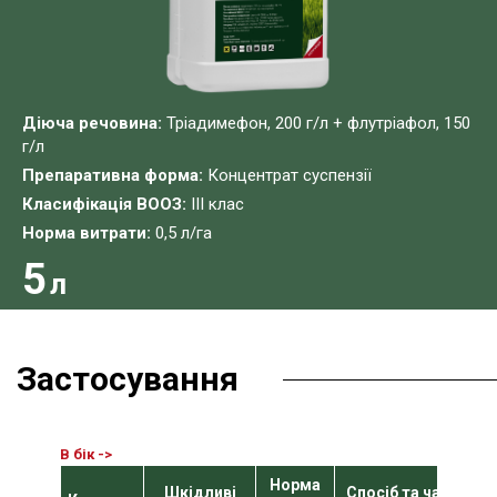
Діюча речовина:
Тріадимефон, 200 г/л + флутріафол, 150
г/л
Препаративна форма:
Концентрат суспензії
Класифікація ВООЗ:
ІІІ клас
Норма витрати:
0,5 л/га
5
л
Застосування
Норма
Шкідливі
Спосіб та час