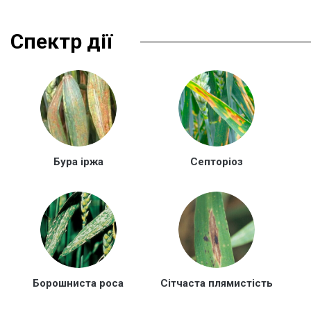
Спектр дії
Бура іржа
Септоріоз
Борошниста роса
Сітчаста плямистість