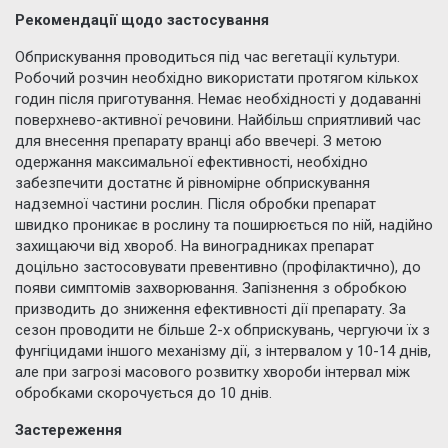
Рекомендації щодо застосування
Обприскування проводиться під час вегетації культури.
Робочий розчин необхідно використати протягом кількох
годин після приготування. Немає необхідності у додаванні
поверхнево-активної речовини. Найбільш сприятливий час
для внесення препарату вранці або ввечері. З метою
одержання максимальної ефективності, необхідно
забезпечити достатнє й рівномірне обприскування
надземної частини рослин. Після обробки препарат
швидко проникає в рослину та поширюється по ній, надійно
захищаючи від хвороб. На виноградниках препарат
доцільно застосовувати превентивно (профілактично), до
появи симптомів захворювання. Запізнення з обробкою
призводить до зниження ефективності дії препарату. За
сезон проводити не більше 2-х обприскувань, чергуючи їх з
фунгіцидами іншого механізму дії, з інтервалом у 10-14 днів,
але при загрозі масового розвитку хвороби інтервал між
обробками скорочується до 10 днів.
Застереження