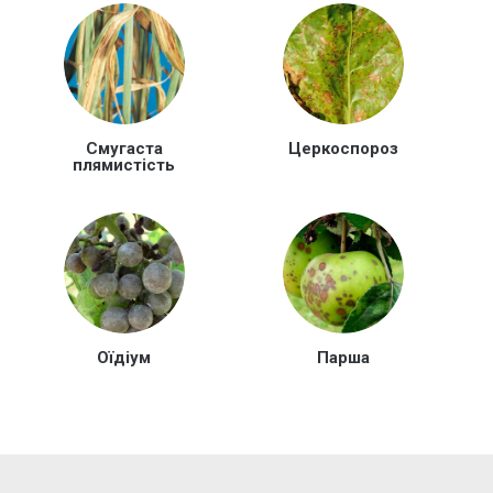
Смугаста
Церкоспороз
плямистість
Оїдіум
Парша