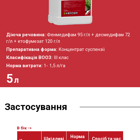
Діюча речовина:
Фенмедифам 95 г/л + десмедифам 72
г/л + етофумезат 120 г/л
Препаративна форма:
Концентрат суспензії
Класифікація ВООЗ:
ІІІ клас
Норма витрати:
1- 1,5 л/га
5
л
Застосування
Норма
Мак
Шкідливі
Спосіб та час