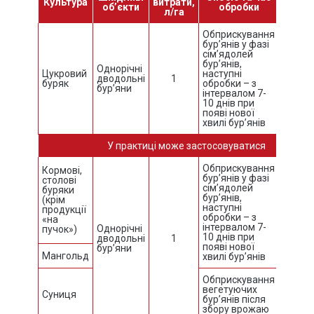
Культура
витрати,
Кратн
об’єкти
обробки
л/га
обро
Обприскування
бур’янів у фазі
сім’ядолей
бур’янів,
Однорічні
Цукровий
наступні
дводольні
1
3
буряк
обробки – з
бур’яни
інтервалом 7-
10 днів при
появі нової
хвилі бур’янів
У практиці може застосовуватися
Обприскування
Кормові,
бур’янів у фазі
столові
сім’ядолей
буряки
бур’янів,
(крім
наступні
продукції
3
обробки – з
«на
інтервалом 7-
Однорічні
пучок»)
10 днів при
дводольні
1
появі нової
бур’яни
Мангольд
хвилі бур’янів
Обприскування
вегетуючих
Суниця
2
бур’янів після
збору врожаю