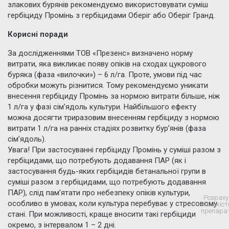
злакових бурянів рекомендуємо використовувати суміш
гербіциду Промінь з гербіцидами Оберіг або Оберіг Гранд.
Корисні поради
За дослідженнями ТОВ «Презенс» визначено норму
витрати, яка викликає появу опіків на сходах цукрового
буряка (фаза «вилочки») – 6 л/га. Проте, умови під час
обробки можуть різнитися. Тому рекомендуємо уникати
внесення гербіциду Промінь за нормою витрати більше, ніж
1 л/га у фазі сім’ядоль культури. Найбільшого ефекту
можна досягти триразовим внесенням гербіциду з нормою
витрати 1 л/га на ранніх стадіях розвитку бур’янів (фаза
сім’ядоль).
Увага! При застосуванні гербіциду Промінь у суміші разом з
гербіцидами, що потребують додавання ПАР (як і
застосування будь-яких гербіцидів бетанальної групи в
суміші разом з гербіцидами, що потребують додавання
ПАР), слід пам’ятати про небезпеку опіків культури,
Розраху
особливо в умовах, коли культура перебуває у стресовому
кількіст
препара
стані. При можливості, краще вносити такі гербіциди
окремо, з інтервалом 1 – 2 дні.