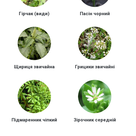
Гірчак (види)
Пасін чорний
Щириця звичайна
Грицики звичайні
Підмаренник чіпкий
Зірочник середній