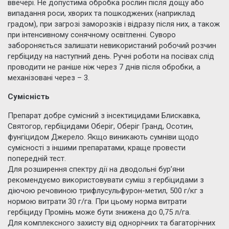
ввечері. Не допустима обробка рослин після дощу або
випадання роси, хворих та пошкоджених (наприклад
градом), при загрозі заморозків і відразу після них, а також
при інтенсивному сонячному освітленні. Суворо
забороняється залишати невикористаний робочий розчин
гербіциду на наступний день. Ручні роботи на посівах слід
проводити не раніше ніж через 7 днів після обробки, а
механізовані через – 3.
Сумісність
Препарат добре сумісний з інсектицидами Блискавка,
Святогор, гербіцидами Оберіг, Оберіг Гранд, Осотин,
фунгіцидом Джерело. Якщо виникають сумніви щодо
сумісності з іншими препаратами, краще провести
попередній тест.
Для розширення спектру дії на дводольні бур’яни
рекомендуємо використовувати суміш з гербіцидами з
діючою речовиною трифлусульфурон-метил, 500 г/кг з
нормою витрати 30 г/га. При цьому норма витрати
гербіциду Промінь може бути знижена до 0,75 л/га.
Для комплексного захисту від однорічних та багаторічних