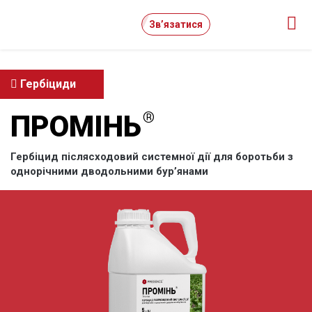
Зв’язатися
Гербіциди
ПРОМІНЬ
Гербіцид післясходовий системної дії для боротьби з
однорічними дводольними бур’янами